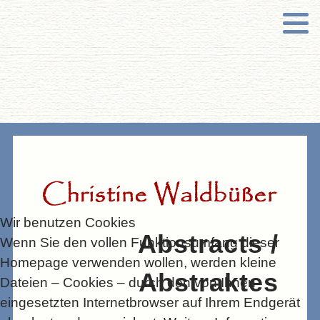
NEW PICTURES
COVID-19/20/21/22
BEDSCAPES
PHARMACY SERIES
COLLAGES AND RE-MIX
Wir benutzen Cookies
Abstracts /
Wenn Sie den vollen Funktionsumfang dieser
LANDSCAPES
Homepage verwenden wollen, werden kleine
Abstraktes
Dateien – Cookies – durch den von Ihnen
FLESH
eingesetzten Internetbrowser auf Ihrem Endgerät